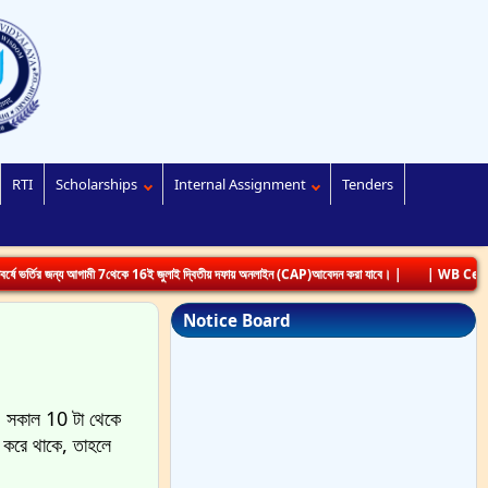
RTI
Scholarships
Internal Assignment
Tenders
 জন্য আগামী 7থেকে 16ই জুলাই দ্বিতীয় দফায় অনলাইন (CAP)আবেদন করা যাবে। |
| WB Centralized 
Notice Board
 সকাল 10 টা থেকে
 করে থাকে, তাহলে