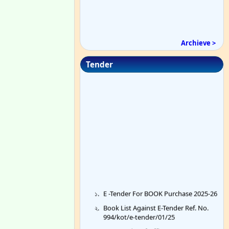
Archieve >
Tender
E -Tender For BOOK Purchase 2025-26
Book List Against E-Tender Ref. No.
994/kot/e-tender/01/25
Re Q.Tender of Office Items 2025