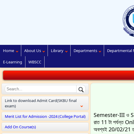
Home
About Us
Library
Departments
Departmental 
E-Learning
WBSCC
Link to download Admit Card(SKBU final
exam)
Semester-III ও Sem
Merit List for Admission -2024 (College Portal)
রাত 11 টা পর্যন্ত O
Add On Course(s)
অবশ্যই 20/02/21 ত